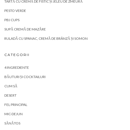
TARTĂ CU CREMĂ DE FISTIC ȘI JELEU DE ZMEURĂ
PESTO VERDE
PBJ CUPS
SUPĂ CREMĂ DE MAZĂRE
RULADĂ CU SPANAC, CREMĂ DE BRÂNZĂ ȘI SOMON
CATEGORII
4 INGREDIENTE
BĂUTURI ȘI COCKTAILURI
CUM SĂ
DESERT
FEL PRINCIPAL
MIC-DEJUN
SĂNĂTOS