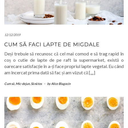
12/12/2019
CUM SĂ FACI LAPTE DE MIGDALE
Deși trebuie să recunosc că cel mai comod e să trag rapid în
coș o cutie de lapte de pe raft la supermarket, există o
oarecare satisfacție în a-ți face propriul lapte vegetal. Eu când
am încercat prima dată să fac și am văzut că
[…]
Cum să
,
Mic-dejun
,
Sănătos
-
by
Alice Blagocin