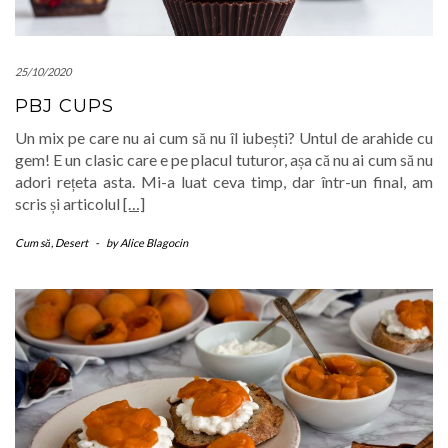
25/10/2020
PBJ CUPS
Un mix pe care nu ai cum să nu îl iubești? Untul de arahide cu
gem! E un clasic care e pe placul tuturor, așa că nu ai cum să nu
adori rețeta asta. Mi-a luat ceva timp, dar într-un final, am
scris și articolul
[…]
Cum să
,
Desert
-
by
Alice Blagocin