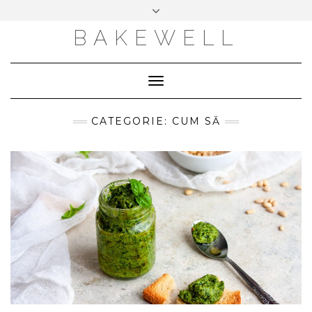
LIMBĂ:
Skip
ENGLISH
to
BAKEWELL
ROMÂNĂ
content
Toggle
Navigation
CATEGORIE: CUM SĂ