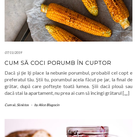
07/11/2019
CUM SĂ COCI PORUMB ÎN CUPTOR
Dacă şi ţie îţi place la nebunie porumbul, probabil cel copt e
preferatul tău. Ştii tu, porumbul acela făcut pe jar, la final de
grătar, după care pofteşte toată lumea. Şiii dacă plouă sau
dacă stai la apartament, nu prea ai cum să încingi grătarul
[…]
Cum să
,
Sănătos
-
by
Alice Blagocin