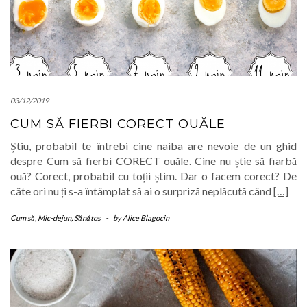
03/12/2019
CUM SĂ FIERBI CORECT OUĂLE
Știu, probabil te întrebi cine naiba are nevoie de un ghid
despre Cum să fierbi CORECT ouăle. Cine nu știe să fiarbă
ouă? Corect, probabil cu toții știm. Dar o facem corect? De
câte ori nu ți s-a întâmplat să ai o surpriză neplăcută când
[…]
Cum să
,
Mic-dejun
,
Sănătos
-
by
Alice Blagocin