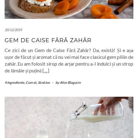
20/12/2019
GEM DE CAISE FĂRĂ ZAHĂR
Ce zici de un Gem de Caise Fără Zahăr? Da, există! Și e așa
ușor de făcut și aromat că nu vei mai face clasicul gem pliiin de
zahăr. Eu am folosit sirop de arțar pentru a-l îndulci și un strop
de lămâie și puțină
[…]
4 Ingrediente
,
Cum să
,
Sănătos
-
by
Alice Blagocin