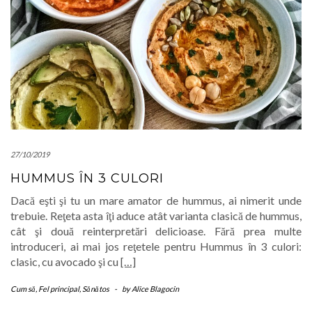
27/10/2019
HUMMUS ÎN 3 CULORI
Dacă eşti şi tu un mare amator de hummus, ai nimerit unde
trebuie. Reţeta asta îţi aduce atât varianta clasică de hummus,
cât şi două reinterpretări delicioase. Fără prea multe
introduceri, ai mai jos reţetele pentru Hummus în 3 culori:
clasic, cu avocado şi cu
[…]
Cum să
,
Fel principal
,
Sănătos
-
by
Alice Blagocin