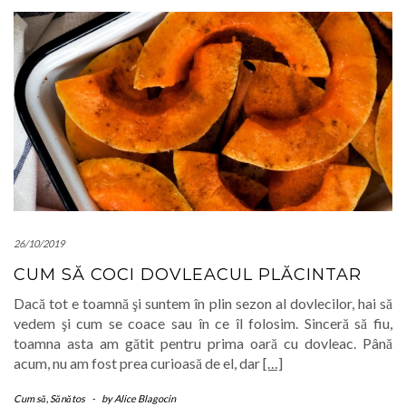
26/10/2019
CUM SĂ COCI DOVLEACUL PLĂCINTAR
Dacă tot e toamnă şi suntem în plin sezon al dovlecilor, hai să
vedem şi cum se coace sau în ce îl folosim. Sinceră să fiu,
toamna asta am gătit pentru prima oară cu dovleac. Până
acum, nu am fost prea curioasă de el, dar
[…]
Cum să
,
Sănătos
-
by
Alice Blagocin