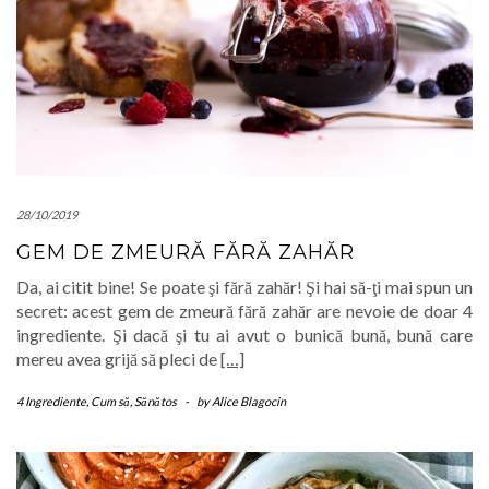
28/10/2019
GEM DE ZMEURĂ FĂRĂ ZAHĂR
Da, ai citit bine! Se poate şi fără zahăr! Şi hai să-ţi mai spun un
secret: acest gem de zmeură fără zahăr are nevoie de doar 4
ingrediente. Şi dacă şi tu ai avut o bunică bună, bună care
mereu avea grijă să pleci de
[…]
4 Ingrediente
,
Cum să
,
Sănătos
-
by
Alice Blagocin