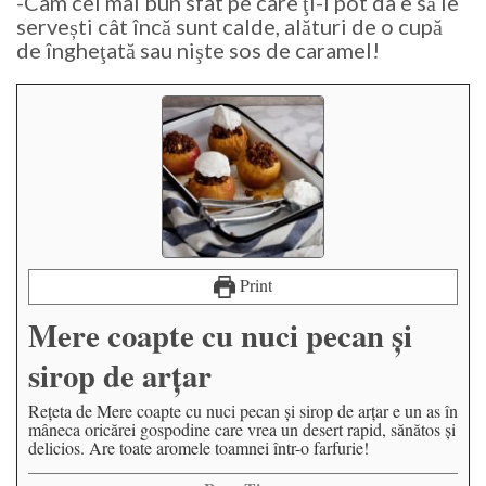
-Cam cel mai bun sfat pe care ţi-l pot da e să le
servești cât încă sunt calde, alături de o cupă
de îngheţată sau nişte sos de caramel!
Print
Mere coapte cu nuci pecan şi
sirop de arţar
Reţeta de Mere coapte cu nuci pecan şi sirop de arţar e un as în
mâneca oricărei gospodine care vrea un desert rapid, sănătos şi
delicios. Are toate aromele toamnei într-o farfurie!