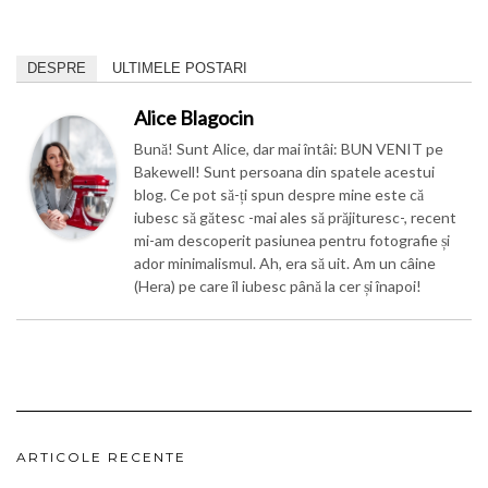
Alice Blagocin
Bună! Sunt Alice, dar mai întâi: BUN VENIT pe
Bakewell! Sunt persoana din spatele acestui
blog. Ce pot să-ți spun despre mine este că
iubesc să gătesc -mai ales să prăjituresc-, recent
mi-am descoperit pasiunea pentru fotografie și
ador minimalismul. Ah, era să uit. Am un câine
(Hera) pe care îl iubesc până la cer și înapoi!
ARTICOLE RECENTE
TARTĂ CU CREMĂ DE FISTIC ȘI JELEU DE ZMEURĂ
PESTO VERDE
PBJ CUPS