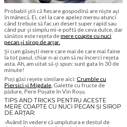
Probabil ştii că fiecare gospodină are nişte aşi
în mânecă. Ei, cel la care apelez mereu atunci
când trebuie să fac un desert super rapid sau
când pur şi simplu mi-e poftă de ceva dulce, dar
sănătos este reţeta de
mere coapte cu nuci
pecan şi sirop de arţar.
Şi cum găseşti mere care mai de care mai faine
la tot pasul, chiar n-ai cum să nu încerci reţeta
asta. Ah, am uitat să-ţi spun: sunt gata în 30 de
minute!
Poți găsi rețete similare aici:
Crumble cu
Piersici și Migdale,
Galette cu fructe de
pădure, Pere Poșate în Vin Roșu.
TIPS AND TRICKS PENTRU ACESTE
MERE COAPTE CU NUCI PECAN ȘI SIROP
DE ARȚAR:
-Având în vedere că umplutura e destul de