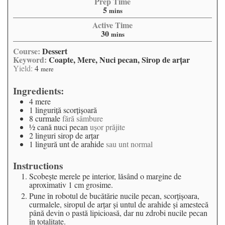
Prep Time
5
mins
Active Time
30
mins
Course:
Dessert
Keyword:
Coapte, Mere, Nuci pecan, Sirop de arţar
Yield:
4
mere
Ingredients:
4
mere
1
linguriţă
scorţişoară
8
curmale
fără sâmbure
½
cană
nuci pecan
uşor prăjite
2
linguri
sirop de arţar
1
lingură
unt de arahide
sau unt normal
Instructions
Scobeşte merele pe interior, lăsând o margine de
aproximativ 1 cm grosime.
Pune în robotul de bucătărie nucile pecan, scorţişoara,
curmalele, siropul de arţar şi untul de arahide şi amestecă
până devin o pastă lipicioasă, dar nu zdrobi nucile pecan
în totalitate.