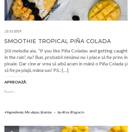
21/11/2019
SMOOTHIE TROPICAL PIÑA COLADA
Ştii melodia aia, ”If you like Piña Coladas and getting caught
in the rain”, nu? Bun, probabil nimănui nu-i place să fie prins în
ploaie. Dar cine ar vrea să aibă acum în mână o Piña Colada şi
să fie pe plajă, mâna sus! P.S.: […]
APRECIAZĂ:
Încarc...
4 Ingrediente
,
Mic-dejun
,
Sănătos
-
by
Alice Blagocin