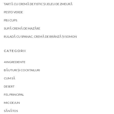
SUPĂ CREMĂ DE MAZĂRE
RULADĂ CU SPANAC, CREMĂ DE BRÂNZĂ ȘI SOMON
CATEGORII
4 INGREDIENTE
BĂUTURI ȘI COCKTAILURI
CUM SĂ
DESERT
FEL PRINCIPAL
MIC-DEJUN
SĂNĂTOS
SĂRBĂTORI