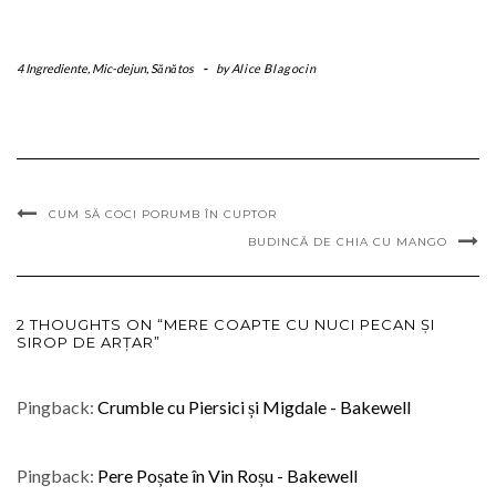
4 Ingrediente
,
Mic-dejun
,
Sănătos
-
by
Alice Blagocin
CUM SĂ COCI PORUMB ÎN CUPTOR
BUDINCĂ DE CHIA CU MANGO
2 THOUGHTS ON “MERE COAPTE CU NUCI PECAN ŞI
SIROP DE ARŢAR”
Pingback:
Crumble cu Piersici și Migdale - Bakewell
Pingback:
Pere Poșate în Vin Roșu - Bakewell