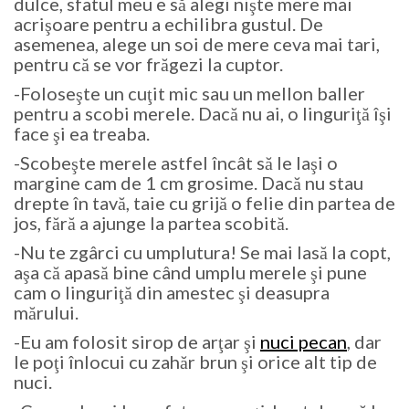
dulce, sfatul meu e să alegi nişte mere mai
acrişoare pentru a echilibra gustul. De
asemenea, alege un soi de mere ceva mai tari,
pentru că se vor frăgezi la cuptor.
-Foloseşte un cuţit mic sau un mellon baller
pentru a scobi merele. Dacă nu ai, o linguriţă îşi
face şi ea treaba.
-Scobeşte merele astfel încât să le laşi o
margine cam de 1 cm grosime. Dacă nu stau
drepte în tavă, taie cu grijă o felie din partea de
jos, fără a ajunge la partea scobită.
-Nu te zgârci cu umplutura! Se mai lasă la copt,
aşa că apasă bine când umplu merele şi pune
cam o linguriţă din amestec şi deasupra
mărului.
-Eu am folosit sirop de arţar şi
nuci pecan
, dar
le poţi înlocui cu zahăr brun şi orice alt tip de
nuci.