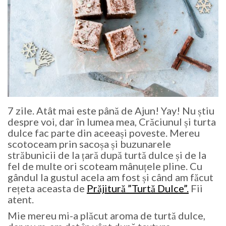
7 zile. Atât mai este până de Ajun! Yay! Nu știu
despre voi, dar în lumea mea, Crăciunul și turta
dulce fac parte din aceeași poveste. Mereu
scotoceam prin sacoșa și buzunarele
străbunicii de la țară după turtă dulce și de la
fel de multe ori scoteam mânuțele pline. Cu
gândul la gustul acela am fost și când am făcut
rețeta aceasta de
Prăjitură ”Turtă Dulce”.
Fii
atent.
Mie mereu mi-a plăcut aroma de turtă dulce,