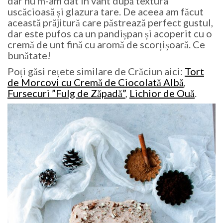
dar nu m-am dat în vânt după textura
uscăcioasă și glazura tare. De aceea am făcut
această prăjitură care păstrează perfect gustul,
dar este pufos ca un pandișpan și acoperit cu o
cremă de unt fină cu aromă de scorțișoară. Ce
bunătate!
Poți găsi rețete similare de Crăciun aici:
Tort
de Morcovi cu Cremă de Ciocolată Albă
,
Fursecuri ”Fulg de Zăpadă”
,
Lichior de Ouă
.