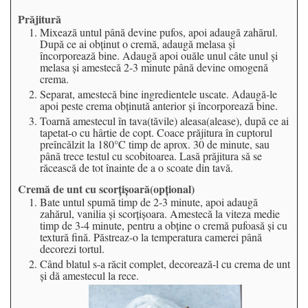
Prăjitură
Mixează untul până devine pufos, apoi adaugă zahărul.
După ce ai obținut o cremă, adaugă melasa și
încorporează bine. Adaugă apoi ouăle unul câte unul și
melasa și amestecă 2-3 minute până devine omogenă
crema.
Separat, amestecă bine ingredientele uscate. Adaugă-le
apoi peste crema obținută anterior și încorporează bine.
Toarnă amestecul în tava(tăvile) aleasa(alease), după ce ai
tapetat-o cu hârtie de copt. Coace prăjitura în cuptorul
preîncălzit la 180°C timp de aprox. 30 de minute, sau
până trece testul cu scobitoarea. Lasă prăjitura să se
răcească de tot înainte de a o scoate din tavă.
Cremă de unt cu scorțișoară(opțional)
Bate untul spumă timp de 2-3 minute, apoi adaugă
zahărul, vanilia și scorțișoara. Amestecă la viteza medie
timp de 3-4 minute, pentru a obține o cremă pufoasă și cu
textură fină. Păstreaz-o la temperatura camerei până
decorezi tortul.
Când blatul s-a răcit complet, decorează-l cu crema de unt
și dă amestecul la rece.