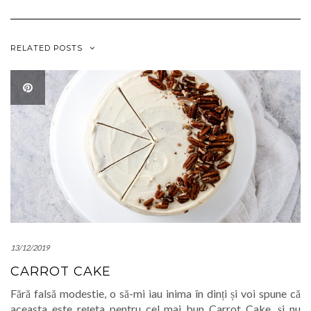
nouă)
nouă)
RELATED POSTS
13/12/2019
CARROT CAKE
Fără falsă modestie, o să-mi iau inima în dinți și voi spune că
aceasta este rețeta pentru cel mai bun Carrot Cake, și nu