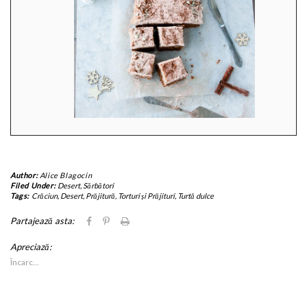
Author:
Alice Blagocin
Filed Under:
Desert
,
Sărbători
Tags:
Crăciun
,
Desert
,
Prăjitură
,
Torturi și Prăjituri
,
Turtă dulce
Dă
Dă
Clic
Partajează asta:
clic
clic
pentru
pentru
pentru
imprimare(Se
Apreciază:
a
a
deschide
partaja
partaja
în
Încarc...
pe
pe
fereastră
Facebook(Se
Pinterest(Se
nouă)
deschide
deschide
în
în
fereastră
fereastră