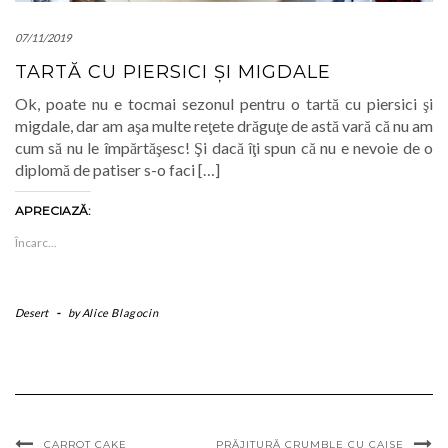
07/11/2019
TARTĂ CU PIERSICI ŞI MIGDALE
Ok, poate nu e tocmai sezonul pentru o tartă cu piersici şi
migdale, dar am aşa multe reţete drăguţe de astă vară că nu am
cum să nu le împărtăşesc! Şi dacă îţi spun că nu e nevoie de o
diplomă de patiser s-o faci […]
APRECIAZĂ:
Încarc...
Desert
-
by
Alice Blagocin
CARROT CAKE
PRĂJITURĂ CRUMBLE CU CAISE