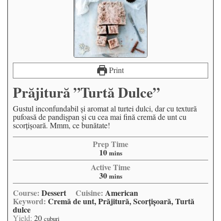
Print
Prăjitură ”Turtă Dulce”
Gustul inconfundabil și aromat al turtei dulci, dar cu textură
pufoasă de pandișpan și cu cea mai fină cremă de unt cu
scorțișoară. Mmm, ce bunătate!
Prep Time
10
mins
Active Time
30
mins
Course:
Dessert
Cuisine:
American
Keyword:
Cremă de unt, Prăjitură, Scorţişoară, Turtă
dulce
Yield:
20
cuburi