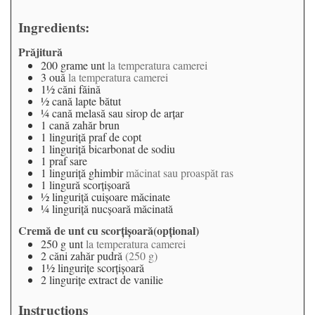
Ingredients:
Prăjitură
200
grame
unt
la temperatura camerei
3
ouă
la temperatura camerei
1½
căni
făină
½
cană
lapte bătut
¼
cană
melasă sau sirop de arțar
1
cană
zahăr brun
1
linguriță
praf de copt
1
linguriță
bicarbonat de sodiu
1
praf
sare
1
linguriță
ghimbir
măcinat sau proaspăt ras
1
lingură
scorțișoară
½
linguriță
cuișoare măcinate
¼
linguriță
nucșoară măcinată
Cremă de unt cu scorțișoară(opțional)
250
g
unt
la temperatura camerei
2
căni
zahăr pudră
(250 g)
1½
lingurițe
scorțișoară
2
lingurițe
extract de vanilie
Instructions