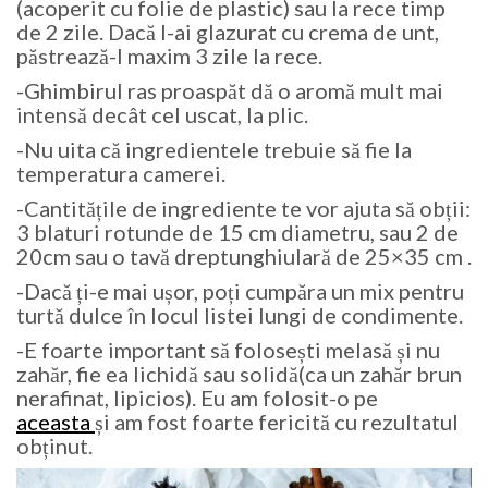
(acoperit cu folie de plastic) sau la rece timp
de 2 zile. Dacă l-ai glazurat cu crema de unt,
păstrează-l maxim 3 zile la rece.
-Ghimbirul ras proaspăt dă o aromă mult mai
intensă decât cel uscat, la plic.
-Nu uita că ingredientele trebuie să fie la
temperatura camerei.
-Cantitățile de ingrediente te vor ajuta să obții:
3 blaturi rotunde de 15 cm diametru, sau 2 de
20cm sau o tavă dreptunghiulară de 25×35 cm .
-Dacă ți-e mai ușor, poți cumpăra un mix pentru
turtă dulce în locul listei lungi de condimente.
-E foarte important să folosești melasă și nu
zahăr, fie ea lichidă sau solidă(ca un zahăr brun
nerafinat, lipicios). Eu am folosit-o pe
aceasta
și am fost foarte fericită cu rezultatul
obținut.