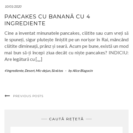
10/01/2020
PANCAKES CU BANANĂ CU 4
INGREDIENTE
Cine a inventat minunatele pancakes, clătite sau cum vreți să
le spuneți, sigur plutește liniștit pe un norișor în Rai, mâncând
clătite dimineață, prânz și seară. Acum pe bune, există un mod
mai bun să-ți începi ziua decât cu niște pancakes? INDICIU:
Are legătură cu
[…]
4 Ingrediente
,
Desert
,
Mic-dejun
,
Sănătos
-
by
Alice Blagocin
PREVIOUS POSTS
CAUTĂ REȚETĂ