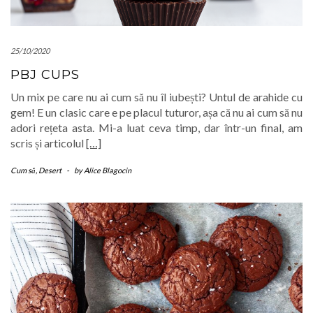
25/10/2020
PBJ CUPS
Un mix pe care nu ai cum să nu îl iubești? Untul de arahide cu
gem! E un clasic care e pe placul tuturor, așa că nu ai cum să nu
adori rețeta asta. Mi-a luat ceva timp, dar într-un final, am
scris și articolul
[…]
Cum să
,
Desert
-
by
Alice Blagocin