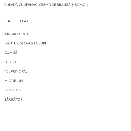
RULADĂ CU SPANAC, CREMĂ DE BRÂNZĂ ȘI SOMON
CATEGORII
4 INGREDIENTE
BĂUTURI ȘI COCKTAILURI
CUM SĂ
DESERT
FEL PRINCIPAL
MIC-DEJUN
SĂNĂTOS
SĂRBĂTORI