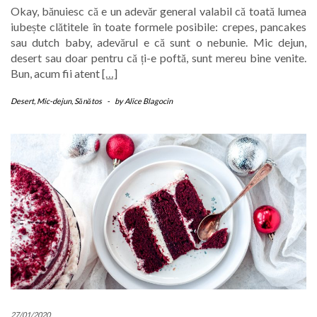
Okay, bănuiesc că e un adevăr general valabil că toată lumea
iubește clătitele în toate formele posibile: crepes, pancakes
sau dutch baby, adevărul e că sunt o nebunie. Mic dejun,
desert sau doar pentru că ți-e poftă, sunt mereu bine venite.
Bun, acum fii atent
[…]
Desert
,
Mic-dejun
,
Sănătos
-
by
Alice Blagocin
27/01/2020