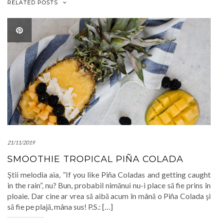
RELATED POSTS
21/11/2019
SMOOTHIE TROPICAL PIÑA COLADA
Ştii melodia aia, ”If you like Piña Coladas and getting caught
in the rain”, nu? Bun, probabil nimănui nu-i place să fie prins în
ploaie. Dar cine ar vrea să aibă acum în mână o Piña Colada şi
să fie pe plajă, mâna sus! P.S.: […]