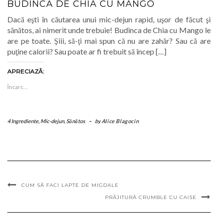
BUDINCĂ DE CHIA CU MANGO
Dacă eşti în căutarea unui mic-dejun rapid, uşor de făcut şi
sănătos, ai nimerit unde trebuie! Budinca de Chia cu Mango le
are pe toate. Şiii, să-ţi mai spun că nu are zahăr? Sau că are
puţine calorii? Sau poate ar fi trebuit să încep […]
APRECIAZĂ:
Încarc...
4 Ingrediente
,
Mic-dejun
,
Sănătos
-
by
Alice Blagocin
CUM SĂ FACI LAPTE DE MIGDALE
PRĂJITURĂ CRUMBLE CU CAISE