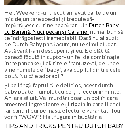
Hei. Weekend-ul trecut am avut parte de un
mic dejun tare special și trebuie să-l
împărtășesc cu tine neapărat! Un
Dutch Baby
cu Banană, Nuci pecan și Caramel
numai bun să
te îndrăgostești iremediabil. Dacă nu ai auzit
de Dutch Baby până acum, nu te simți ciudat.
Astă vară l-am descoperit și eu. E o clătită
daneză făcută în cuptor- un fel de combinație
între pancake și clătitele franțuzești, de unde
vine numele de ”baby”, aka copilul dintre cele
două. Nu că e adorabil?
Și pe lângă faptul că e delicios, acest dutch
baby poate fi umplut cu ce-ți trece prin minte.
Ah, era să uit. Vei murdări doar un bol în care
amesteci ingredientele și tigaia în care îl coci.
Iar când îl pui pe masă, efectul e garantat. Toți
vor fi ”WOW”! Hai, fuguța în bucătărie!
TIPS AND TRICKS PENTRU
DUTCH BABY