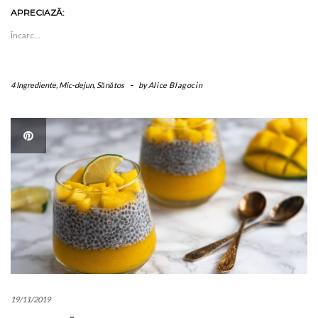
APRECIAZĂ:
Încarc...
4 Ingrediente
,
Mic-dejun
,
Sănătos
-
by
Alice Blagocin
19/11/2019