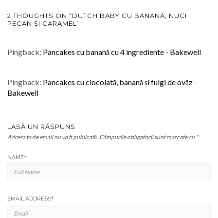
2 THOUGHTS ON “DUTCH BABY CU BANANĂ, NUCI
PECAN ȘI CARAMEL”
Pingback:
Pancakes cu banană cu 4 ingrediente - Bakewell
Pingback:
Pancakes cu ciocolată, banană și fulgi de ovăz -
Bakewell
LASĂ UN RĂSPUNS
Adresa ta de email nu va fi publicată.
Câmpurile obligatorii sunt marcate cu
*
NAME
*
EMAIL ADDRESS
*