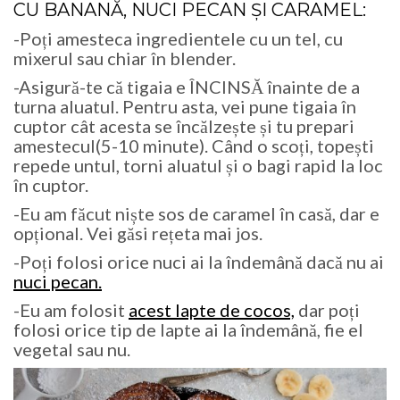
CU BANANĂ, NUCI PECAN ȘI CARAMEL
:
-Poți amesteca ingredientele cu un tel, cu
mixerul sau chiar în blender.
-Asigură-te că tigaia e ÎNCINSĂ înainte de a
turna aluatul. Pentru asta, vei pune tigaia în
cuptor cât acesta se încălzește și tu prepari
amestecul(5-10 minute). Când o scoți, topești
repede untul, torni aluatul și o bagi rapid la loc
în cuptor.
-Eu am făcut niște sos de caramel în casă, dar e
opțional. Vei găsi rețeta mai jos.
-Poți folosi orice nuci ai la îndemână dacă nu ai
nuci pecan.
-Eu am folosit
acest lapte de cocos,
dar poți
folosi orice tip de lapte ai la îndemână, fie el
vegetal sau nu.