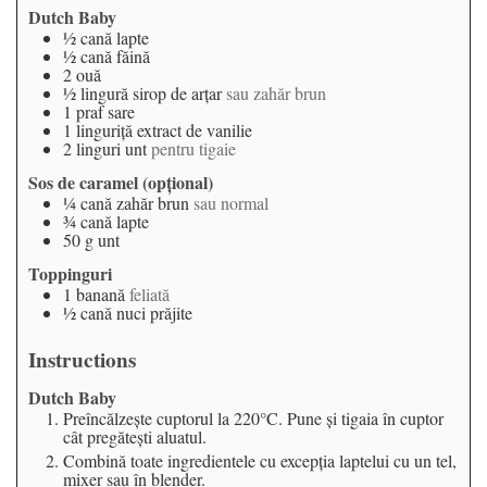
Dutch Baby
½
cană
lapte
½
cană
făină
2
ouă
½
lingură
sirop de arțar
sau zahăr brun
1
praf
sare
1
linguriță
extract de vanilie
2
linguri
unt
pentru tigaie
Sos de caramel (opțional)
¼
cană
zahăr brun
sau normal
¾
cană
lapte
50
g
unt
Toppinguri
1
banană
feliată
½
cană
nuci prăjite
Instructions
Dutch Baby
Preîncălzește cuptorul la 220°C. Pune și tigaia în cuptor
cât pregătești aluatul.
Combină toate ingredientele cu excepția laptelui cu un tel,
mixer sau în blender.