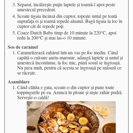
Separat, încălzește puțin laptele și toarnă-l apoi peste
amestecul precedent.
Scoate tigaia încinsă din cuptor, topește untul pe toată
suprafața ei și toarnă repede aluatul. Bagă tigaia la loc în
cuptor cât de repede poți.
Coace Dutch Baby timp de 10 minute la 220°C, apoi
redu la 200°C și mai las-o 10 minute.
Sos de caramel
Caramelizează zahărul într-un vas pe foc mediu. Când
capătă o culoare auriu-maronie, adaugă laptele și untul și
amestecă încontinuu, la foc mic, până sosul se îngroașă.
Nu prea mult, pentru că acesta se îngroașă pe măsură ce
se răcește.
Asamblare
Când clătita e gata, scoate-o din cuptor și pune toate
toppingurile pe ea. Aruncă în ploaie și niște zahăr pudră.
Servește-o caldă!