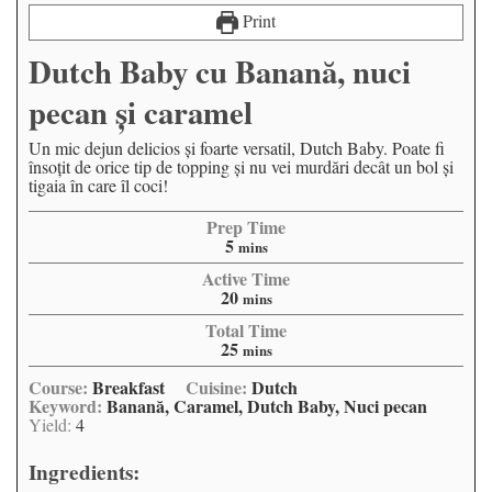
Print
Dutch Baby cu Banană, nuci
pecan și caramel
Un mic dejun delicios și foarte versatil, Dutch Baby. Poate fi
însoțit de orice tip de topping și nu vei murdări decât un bol și
tigaia în care îl coci!
Prep Time
5
mins
Active Time
20
mins
Total Time
25
mins
Course:
Breakfast
Cuisine:
Dutch
Keyword:
Banană, Caramel, Dutch Baby, Nuci pecan
Yield:
4
Ingredients: