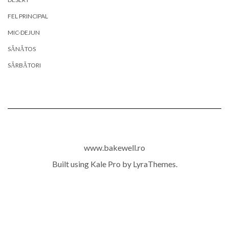
FEL PRINCIPAL
MIC-DEJUN
SĂNĂTOS
SĂRBĂTORI
www.bakewell.ro
Built using
Kale Pro
by
LyraThemes
.