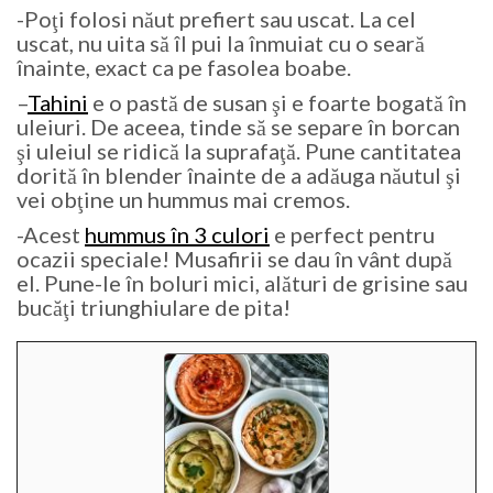
-Poţi folosi năut prefiert sau uscat. La cel
uscat, nu uita să îl pui la înmuiat cu o seară
înainte, exact ca pe fasolea boabe.
–
Tahini
e o pastă de susan şi e foarte bogată în
uleiuri. De aceea, tinde să se separe în borcan
şi uleiul se ridică la suprafaţă. Pune cantitatea
dorită în blender înainte de a adăuga năutul şi
vei obţine un hummus mai cremos.
-Acest
hummus în 3 culori
e perfect pentru
ocazii speciale! Musafirii se dau în vânt după
el. Pune-le în boluri mici, alături de grisine sau
bucăţi triunghiulare de pita!