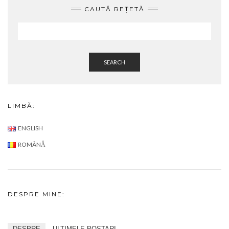
SEARCH
LIMBĂ:
ENGLISH
ROMÂNĂ
DESPRE MINE:
DESPRE
ULTIMELE POSTARI
Alice Blagocin
Bună! Sunt Alice, dar mai întâi: BUN VENIT pe
Bakewell! Sunt persoana din spatele acestui