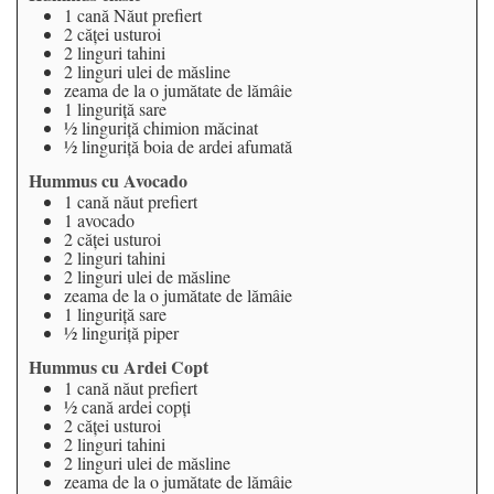
1
cană
Năut prefiert
2
căţei
usturoi
2
linguri
tahini
2
linguri
ulei de măsline
zeama de la o jumătate de lămâie
1
linguriţă
sare
½
linguriţă
chimion măcinat
½
linguriţă
boia de ardei afumată
Hummus cu Avocado
1
cană
năut prefiert
1
avocado
2
căţei
usturoi
2
linguri
tahini
2
linguri
ulei de măsline
zeama de la o jumătate de lămâie
1
linguriţă
sare
½
linguriţă
piper
Hummus cu Ardei Copt
1
cană
năut prefiert
½
cană
ardei copţi
2
căţei
usturoi
2
linguri
tahini
2
linguri
ulei de măsline
zeama de la o jumătate de lămâie