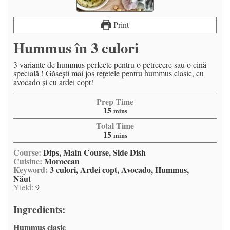
Print
Hummus în 3 culori
3 variante de hummus perfecte pentru o petrecere sau o cină
specială ! Găseşti mai jos reţetele pentru hummus clasic, cu
avocado şi cu ardei copt!
Prep Time
15
mins
Total Time
15
mins
Course:
Dips, Main Course, Side Dish
Cuisine:
Moroccan
Keyword:
3 culori, Ardei copt, Avocado, Hummus,
Năut
Yield:
9
Ingredients:
Hummus clasic