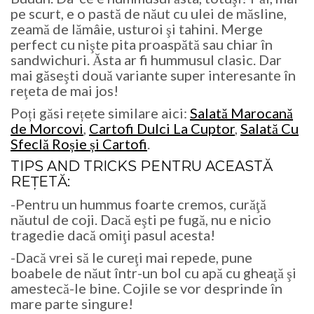
pe scurt, e o pastă de năut cu ulei de măsline,
zeamă de lămâie, usturoi şi tahini. Merge
perfect cu nişte pita proaspătă sau chiar în
sandwichuri. Ăsta ar fi hummusul clasic. Dar
mai găseşti două variante super interesante în
reţeta de mai jos!
Poți găsi rețete similare aici:
Salată Marocană
de Morcovi
,
Cartofi Dulci La Cuptor
,
Salată Cu
Sfeclă Roșie și Cartofi
.
TIPS AND TRICKS PENTRU ACEASTĂ
REŢETĂ:
-Pentru un hummus foarte cremos, curăţă
năutul de coji. Dacă eşti pe fugă, nu e nicio
tragedie dacă omiţi pasul acesta!
-Dacă vrei să le cureţi mai repede, pune
boabele de năut într-un bol cu apă cu gheaţă şi
amestecă-le bine. Cojile se vor desprinde în
mare parte singure!