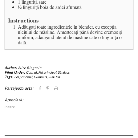
1
linguriţă
sare
½
linguriţă
boia de ardei afumată
Instructions
Adăugaţi toate ingredientele în blender, cu excepţia
uleiului de măsline. Amestecaţi până devine cremos şi
uniform, adăugând uleiul de măsline câte o linguriţă o
dată.
Author:
Alice Blagocin
Filed Under:
Cum să
,
Fel principal
,
Sănătos
Tags:
Fel principal
,
Hummus
,
Sănătos
Dă
Dă
Clic
Partajează asta:
clic
clic
pentru
pentru
pentru
imprimare(Se
Apreciază:
a
a
deschide
partaja
partaja
în
Încarc...
pe
pe
fereastră
Facebook(Se
Pinterest(Se
nouă)
deschide
deschide
în
în
fereastră
fereastră
nouă)
nouă)