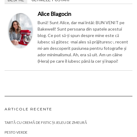
blog. Ce pot să-ți spun despre mine este că
iubesc să gătesc -mai ales să prăjituresc-, recent
mi-am descoperit pasiunea pentru fotografie și
ador minimalismul. Ah, era să uit. Am un câine
(Hera) pe care îl iubesc până la cer și înapoi!
ARTICOLE RECENTE
TARTĂ CU CREMĂ DE FISTIC ȘI JELEU DE ZMEURĂ
PESTO VERDE
PBJ CUPS
SUPĂ CREMĂ DE MAZĂRE
RULADĂ CU SPANAC, CREMĂ DE BRÂNZĂ ȘI SOMON