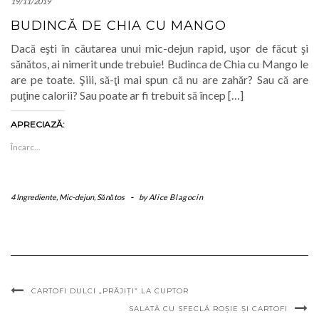
19/11/2019
BUDINCĂ DE CHIA CU MANGO
Dacă eşti în căutarea unui mic-dejun rapid, uşor de făcut şi
sănătos, ai nimerit unde trebuie! Budinca de Chia cu Mango le
are pe toate. Şiii, să-ţi mai spun că nu are zahăr? Sau că are
puţine calorii? Sau poate ar fi trebuit să încep […]
APRECIAZĂ:
Încarc...
4 Ingrediente
,
Mic-dejun
,
Sănătos
-
by
Alice Blagocin
CARTOFI DULCI „PRĂJIȚI” LA CUPTOR
SALATĂ CU SFECLĂ ROŞIE ŞI CARTOFI