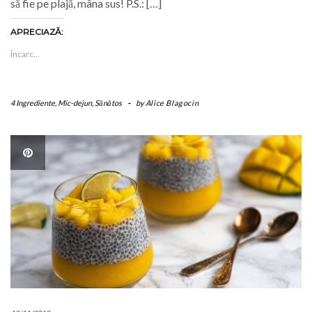
să fie pe plajă, mâna sus! P.S.: […]
APRECIAZĂ:
Încarc...
4 Ingrediente
,
Mic-dejun
,
Sănătos
-
by
Alice Blagocin