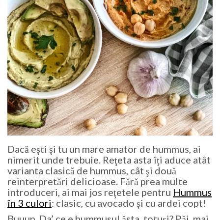
Dacă eşti şi tu un mare amator de hummus, ai
nimerit unde trebuie. Reţeta asta îţi aduce atât
varianta clasică de hummus, cât şi două
reinterpretări delicioase. Fără prea multe
introduceri, ai mai jos reţetele pentru
Hummus
în 3 culori
: clasic, cu avocado şi cu ardei copt!
Buuun. Da’ ce e hummusul ăsta, totuşi? Păi, mai