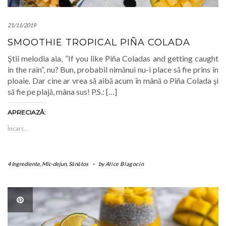
21/11/2019
SMOOTHIE TROPICAL PIÑA COLADA
Ştii melodia aia, ”If you like Piña Coladas and getting caught
in the rain”, nu? Bun, probabil nimănui nu-i place să fie prins în
ploaie. Dar cine ar vrea să aibă acum în mână o Piña Colada şi
să fie pe plajă, mâna sus! P.S.: […]
APRECIAZĂ:
Încarc...
4 Ingrediente
,
Mic-dejun
,
Sănătos
-
by
Alice Blagocin