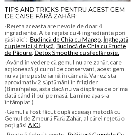
TIPS AND TRICKS PENTRU ACEST
GEM
DE CAISE FĂRĂ ZAHĂR:
-Rețeta aceasta are nevoie de doar 4
ingrediente. Alte rețete cu 4 ingrediente poți
găsi aici:
Budincă de Chia cu Mango
,
Înghețată
cu piersici și frișcă
,
Budincă de Chia cu Fructe
de Pădure
,
Detox Smoothie cu sfeclă roșie.
-Având în vedere că gemul nu are zahăr, care
acționează și cu rol de conservant, acest gem
nu va ține peste iarnă în cămară. Va rezista
aproximativ 2 săptămâni în frigider
(Bineînțeles, asta dacă nu va dispărea de prima
dată când îl pui pe masă. La mine așa s-a
întâmplat.)
-Gemul a fost făcut după aceeași metodă cu
Gemul de Zmeură Fără Zahăr, al cărei rețetă o
poți găsi
AICI
.
-Poate fi folosit pentru
Prăjitură Crumble Cu