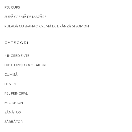
PBJ CUPS
SUPĂ CREMĂ DE MAZĂRE
RULADĂ CU SPANAC, CREMĂ DE BRÂNZĂ ȘI SOMON
CATEGORII
4 INGREDIENTE
BĂUTURI ȘI COCKTAILURI
CUM SĂ
DESERT
FEL PRINCIPAL
MIC-DEJUN
SĂNĂTOS
SĂRBĂTORI