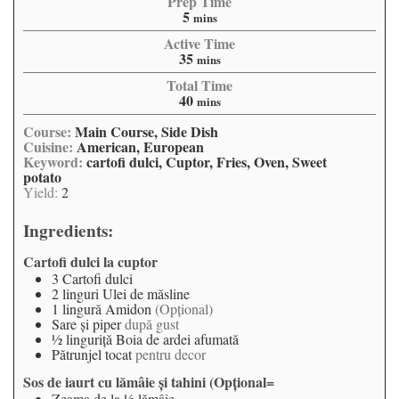
Prep Time
5
mins
Active Time
35
mins
Total Time
40
mins
Course:
Main Course, Side Dish
Cuisine:
American, European
Keyword:
cartofi dulci, Cuptor, Fries, Oven, Sweet
potato
Yield:
2
Ingredients:
Cartofi dulci la cuptor
3
Cartofi dulci
2
linguri
Ulei de măsline
1
lingură
Amidon
(Opţional)
Sare şi piper
după gust
½
linguriţă
Boia de ardei afumată
Pătrunjel tocat
pentru decor
Sos de iaurt cu lămâie şi tahini (Opţional=
Zeama de la ½ lămâie