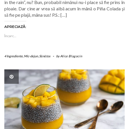
in the rain”, nu? Bun, probabil nimănui nu-i place să fie prins în
ploaie. Dar cine ar vrea să aibă acum în mână o Piña Colada şi
să fie pe plajă, mâna sus! P.S.: […]
APRECIAZĂ:
Încarc...
4 Ingrediente
,
Mic-dejun
,
Sănătos
-
by
Alice Blagocin