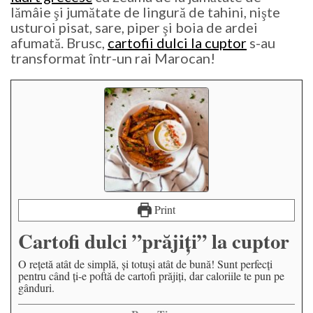
lămâie şi jumătate de lingură de tahini, nişte
usturoi pisat, sare, piper şi boia de ardei
afumată. Brusc,
cartofii dulci la cuptor
s-au
transformat într-un rai Marocan!
Print
Cartofi dulci ”prăjiți” la cuptor
O reţetă atât de simplă, şi totuşi atât de bună! Sunt perfecţi
pentru când ţi-e poftă de cartofi prăjiţi, dar caloriile te pun pe
gânduri.