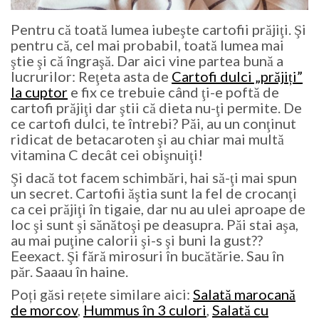
Pentru că toată lumea iubeşte cartofii prăjiţi. Şi
pentru că, cel mai probabil, toată lumea mai
ştie şi că îngraşă. Dar aici vine partea bună a
lucrurilor: Reţeta asta de
Cartofi dulci „prăjiți”
la cuptor
e fix ce trebuie când ţi-e poftă de
cartofi prăjiţi dar ştii că dieta nu-ţi permite. De
ce cartofi dulci, te întrebi? Păi, au un conţinut
ridicat de betacaroten şi au chiar mai multă
vitamina C decât cei obişnuiţi!
Şi dacă tot facem schimbări, hai să-ţi mai spun
un secret. Cartofii ăştia sunt la fel de crocanţi
ca cei prăjiţi în tigaie, dar nu au ulei aproape de
loc şi sunt şi sănătoşi pe deasupra. Păi stai aşa,
au mai puţine calorii şi-s şi buni la gust??
Eeexact. Şi fără mirosuri în bucătărie. Sau în
păr. Saaau în haine.
Poți găsi rețete similare aici:
Salată marocană
de morcov
,
Hummus în 3 culori
,
Salată cu