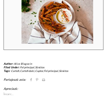
Author:
Alice Blagocin
Filed Under:
Fel principal
,
Sănătos
Tags:
Cartofi
,
Cartofi dulci
,
Cuptor
,
Fel principal
,
Sănătos
Dă
Dă
Clic
Partajează asta:
clic
clic
pentru
pentru
pentru
imprimare(Se
Apreciază:
a
a
deschide
partaja
partaja
în
Încarc...
pe
pe
fereastră
Facebook(Se
Pinterest(Se
nouă)
deschide
deschide
în
în