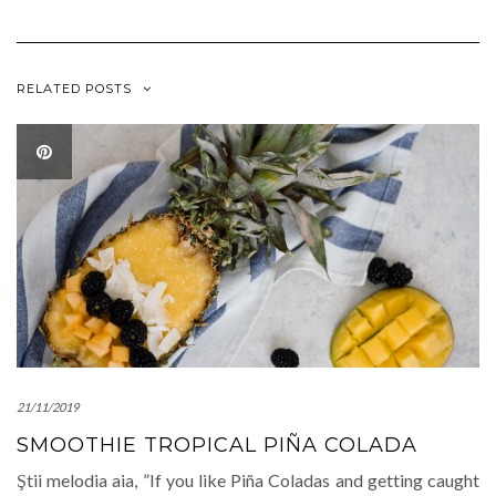
fereastră
fereastră
nouă)
nouă)
RELATED POSTS
21/11/2019
SMOOTHIE TROPICAL PIÑA COLADA
Ştii melodia aia, ”If you like Piña Coladas and getting caught