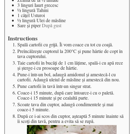
3
linguri
Iaurt grecesc
½
lingură
Tahini
1
căţel
Usturoi
½
lingură
Ulei de măsline
Sare şi piper
După gust
Instructions
Spală cartofii cu grijă. Îi vom coace cu tot cu coajă.
Preîncălzeşte cuptorul la 200°C şi pune hârtie de copt în
tava cuptorului.
Taie cartofii în bucăţi de 1 cm lăţime, spală-i cu apă rece
şi şterge-i cu prosoape de hârtie.
Pune-i într-un bol, adaugă amidonul şi amestecă-l cu
cartofii. Adaugă uleiul de măsline şi amestecă din nou.
Pune cartofii în tavă într-un singur strat.
Coace-i 15 minute, după care întoarce-i cu o paletă.
Coace-i 15 minute şi pe cealaltă parte.
Scoate tava din cuptor, adaugă condimentele şi mai
coace-i 5 minute.
După ce i-ai scos din cuptor, aşteaptă 5 minute înainte să
îi scoţi din tavă, pentru a evita să se rupă.