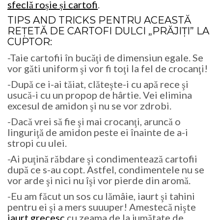
sfeclă roșie și cartofi
.
TIPS AND TRICKS PENTRU ACEASTĂ
REŢETĂ DE
CARTOFI DULCI „PRĂJIȚI” LA
CUPTOR:
-Taie cartofii în bucăţi de dimensiun egale. Se
vor găti uniform şi vor fi toţi la fel de crocanţi!
-După ce i-ai tăiat, clăteşte-i cu apă rece şi
usucă-i cu un propop de hârtie. Vei elimina
excesul de amidon şi nu se vor zdrobi.
-Dacă vrei să fie şi mai crocanţi, aruncă o
linguriţă de amidon peste ei înainte de a-i
stropi cu ulei.
-Ai puţină răbdare şi condimentează cartofii
după ce s-au copt. Astfel, condimentele nu se
vor arde şi nici nu îşi vor pierde din aromă.
-Eu am făcut un sos cu lămâie, iaurt şi tahini
pentru ei şi a mers suuuper! Amestecă nişte
iaurt grecesc
cu zeama de la jumătate de